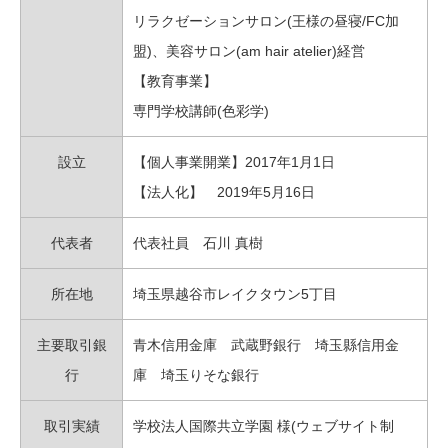
リラクゼーションサロン(王様の昼寝/FC加
盟)、美容サロン(am hair atelier)経営
【教育事業】
専門学校講師(色彩学)
設立
【個人事業開業】2017年1月1日
【法人化】 2019年5月16日
代表者
代表社員 石川 真樹
所在地
埼玉県越谷市レイクタウン5丁目
主要取引銀
青木信用金庫 武蔵野銀行 埼玉縣信用金
行
庫 埼玉りそな銀行
取引実績
学校法人国際共立学園 様(ウェブサイト制