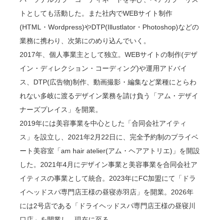
トとしても活動した。また社内でWEBサイト制作
(HTML・Wordpress)やDTP(Illustlator・Photoshop)などの
業務に携わり、次第にのめり込んでいく。
2017年、個人事業主として独立。WEBサイトの制作(デザ
イン・ディレクション・コーディング)や運用アドバイ
ス、DTP(広告物)制作、動画撮影・編集など業種にとらわ
れない多岐に渡るデザイン業務を請け負う「アム・デザイ
ナーズプレイス」を開業。
2019年には美容事業を中心とした「合同会社アイティ
ス」を設立し、2021年2月22日に、完全予約制のプライベ
ート美容室「am hair atelier(アム・ヘアアトリエ)」を開設
した。2021年4月にデザイン事業と美容事業を合同会社ア
イティスの事業として統合。2023年にFC加盟にて「ドラ
イヘッドスパ専門店王様の昼寝赤羽店」を開業。2026年
には2号店である「ドライヘッドスパ専門店王様の昼寝川
口店」を開業し、現在に至る。