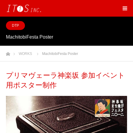
DTP
MachitobiFesta Poster
ホーム
WORKS
MachitobiFesta Poster
プリマヴェーラ神楽坂 参加イベント
用ポスター制作